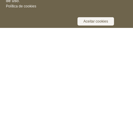
de uso.
Política de cookies
Aceitar cookies
Receba novidades, notícias e muita
informação
Cadastrar