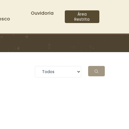
Ouvidoria
Área
osco
Restrita