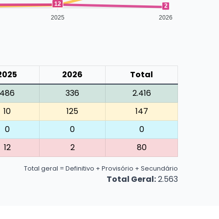
12
10
2
2025
2026
2025
2026
Total
486
336
2.416
10
125
147
0
0
0
12
2
80
Total geral = Definitivo + Provisório + Secundário
Total Geral:
2.563