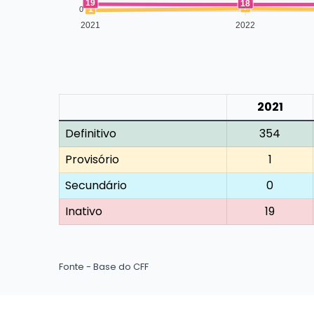
19
18
7
1
0
2021
2022
2021
Definitivo
354
Provisório
1
Secundário
0
Inativo
19
Fonte - Base do CFF