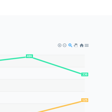
486
336
125