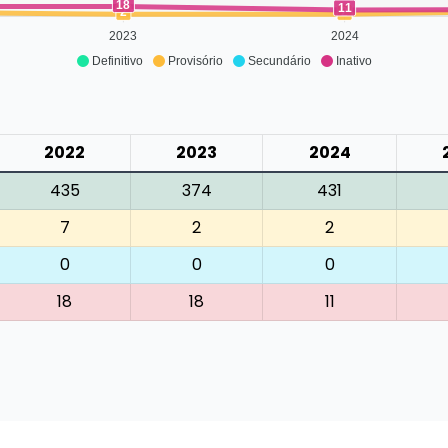
18
11
2
2
2023
2024
Definitivo
Provisório
Secundário
Inativo
2022
2023
2024
435
374
431
7
2
2
0
0
0
18
18
11