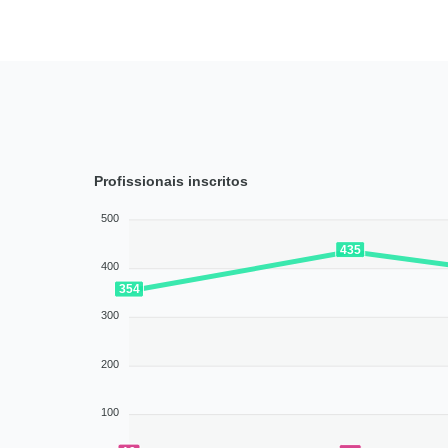
Profissionais inscritos
500
435
400
354
300
200
100