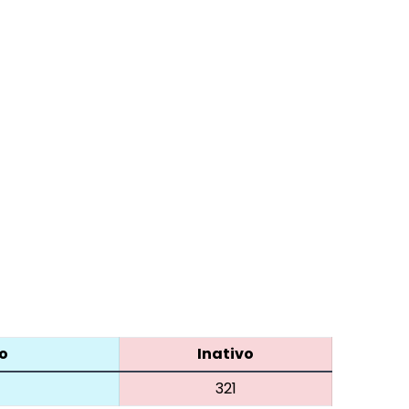
o
Inativo
321