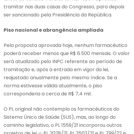
tramitar nas duas casas do Congresso, para depois
ser sancionado pela Presidência da República.
Piso nacional e abrangência ampliada
Pela proposta aprovada hoje, nenhum farmacêutico
poderá receber menos que R$ 6.500 mensais. O valor
será atualizado pelo INPC referente ao período de
tramitação e, após a entrada em vigor da lei,
reajustado anualmente pelo mesmo índice. Se a
norma estivesse válida atualmente, o piso
corresponderia a cerca de R$ 7,4 mil.
O PL original não contempla os farmacêuticos do
Sistema Único de Saúde (SUS), mas, ao longo do
caminho legislativo, o PL 1559/21 incorporou outros
projetos de lei — PL 2028/21, PL 3502/21 e PL 799/22 e