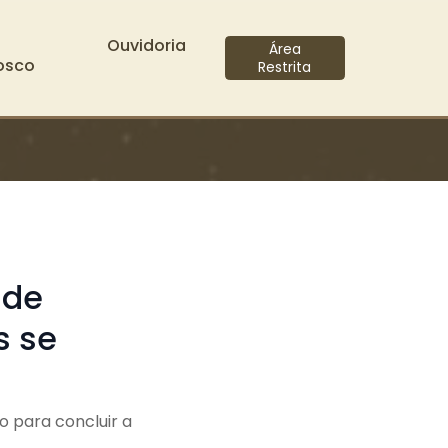
Ouvidoria
Área
osco
Restrita
 de
s se
o para concluir a