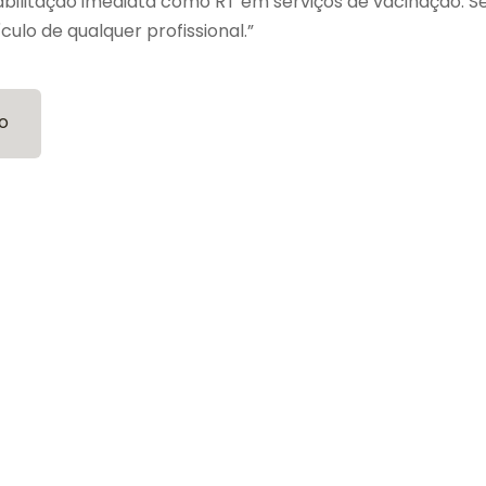
abilitação imediata como RT em serviços de vacinação. S
ículo de qualquer profissional.”
o