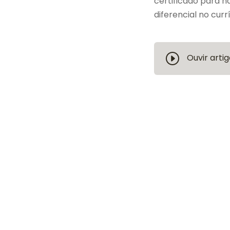
certificado para h
diferencial no curr
Ouvir artig