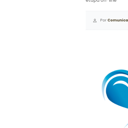
etapa on-line
Por
Comunica