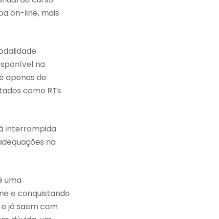
a on-line, mais
odalidade
isponível na
 é apenas de
litados como RTs
rá interrompida
 adequações na
 é uma
ine e conquistando
l e já saem com