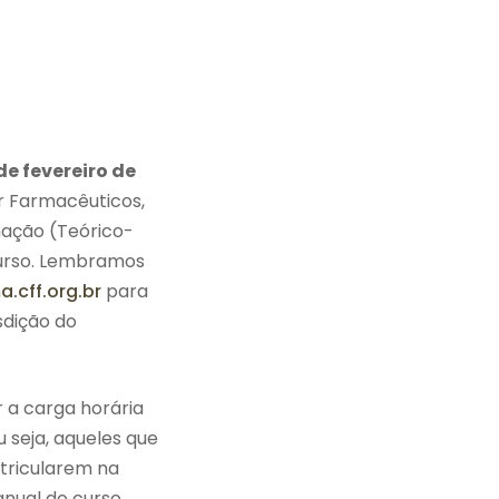
de fevereiro de
or Farmacêuticos,
nação (Teórico-
curso. Lembramos
.cff.org.br
para
sdição do
 a carga horária
 seja, aqueles que
tricularem na
nual do curso.