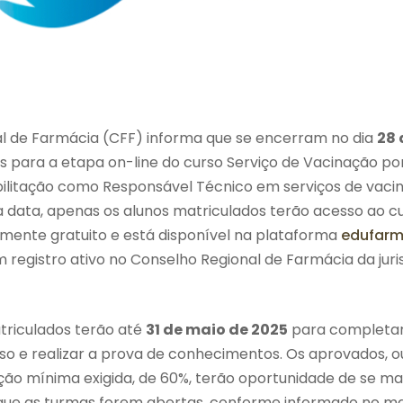
l de Farmácia (CFF) informa que se encerram no dia
28 
as para a etapa on-line do curso Serviço de Vacinação p
ilitação como Responsável Técnico em serviços de vaci
sa data, apenas os alunos matriculados terão acesso ao 
lmente gratuito e está disponível na plataforma
edufarma
registro ativo no Conselho Regional de Farmácia da juri
riculados terão até
31 de maio de 2025
para completar
so e realizar a prova de conhecimentos. Os aprovados, ou
ão mínima exigida, de 60%, terão oportunidade de se ma
 que as turmas forem abertas, conforme informado no ma