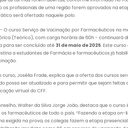
 os profissionais de uma região forem aprovados na etap
ático será ofertado naquele polo.
- O curso Serviço de Vacinação por Farmacêuticos na m
rica (Teórico), com carga horária de 60h - continuará d
 para ser concluído até
31 de maio de 2025
. Este curso
estina a estudantes de Farmácia e farmacêuticos já habi
cinação.
curso, Josélia Frade, explica que a oferta dos cursos se
o possa ser atualizado e para permitir que sejam feitas
cação virtual do CFF.
nselho, Walter da Silva Jorge João, destaca que o curso
os farmacêuticos de todo o país. “Fazendo a etapa on-l
a exigida na prova, os colegas fazem a etapa presencia