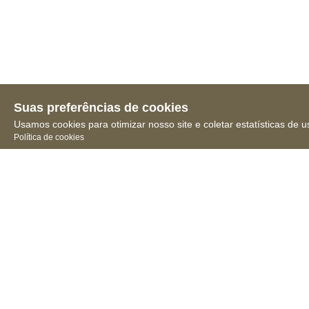
Suas preferências de cookies
Usamos cookies para otimizar nosso site e coletar estatísticas de u
Política de cookies
Receba novidades, notícias
e muita informação