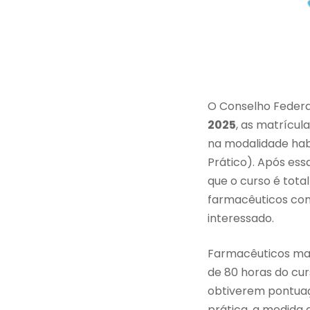
O Conselho Federa
2025
, as matrícul
na modalidade hab
Prático). Após es
que o curso é tota
farmacêuticos com 
interessado.
Farmacêuticos mat
de 80 horas do cur
obtiverem pontuaç
prática, a medida