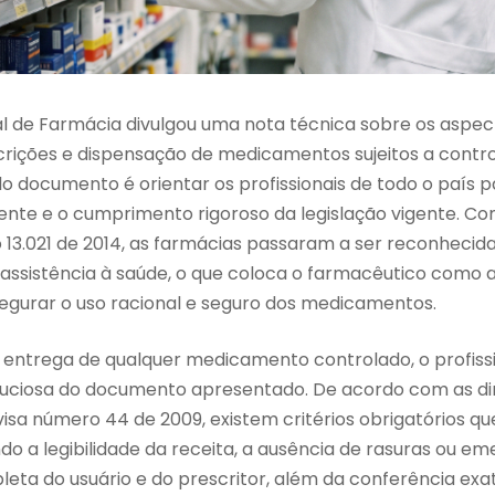
 de Farmácia divulgou uma nota técnica sobre os aspect
crições e dispensação de medicamentos sujeitos a contro
 do documento é orientar os profissionais de todo o país p
ente e o cumprimento rigoroso da legislação vigente. C
 13.021 de 2014, as farmácias passaram a ser reconhecid
ssistência à saúde, o que coloca o farmacêutico como a
egurar o uso racional e seguro dos medicamentos.
 entrega de qualquer medicamento controlado, o profissi
uciosa do documento apresentado. De acordo com as dir
sa número 44 de 2009, existem critérios obrigatórios qu
ndo a legibilidade da receita, a ausência de rasuras ou em
leta do usuário e do prescritor, além da conferência ex