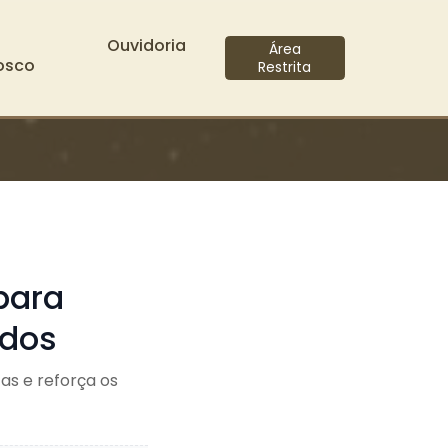
Ouvidoria
Área
osco
Restrita
para
ados
as e reforça os