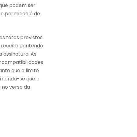
, que podem ser
ão permitido é de
os tetos previstos
a receita contendo
 assinatura. As
ncompatibilidades
nto que o limite
ecomenda-se que o
s no verso da