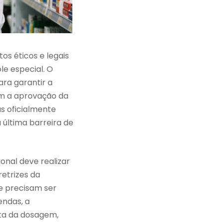
os éticos e legais
le especial. O
ara garantir a
om a aprovação da
as oficialmente
 última barreira de
onal deve realizar
etrizes da
e precisam ser
endas, a
ata da dosagem,