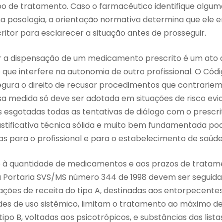
o de tratamento. Caso o farmacêutico identifique algum
na posologia, a orientação normativa determina que ele 
ritor para esclarecer a situação antes de prosseguir.
r a dispensação de um medicamento prescrito é um ato
 que interfere na autonomia de outro profissional. O Códi
gura o direito de recusar procedimentos que contrariem 
a medida só deve ser adotada em situações de risco evi
 esgotadas todas as tentativas de diálogo com o prescri
stificativa técnica sólida e muito bem fundamentada pod
cas para o profissional e para o estabelecimento de saúde
to à quantidade de medicamentos e aos prazos de tratame
a Portaria SVS/MS número 344 de 1998 devem ser seguid
icações de receita do tipo A, destinadas aos entorpecent
ides de uso sistêmico, limitam o tratamento ao máximo de 
tipo B, voltadas aos psicotrópicos, e substâncias das listas