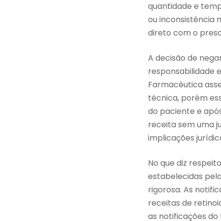
quantidade e temp
ou inconsistência 
direto com o presc
A decisão de nega
responsabilidade e
Farmacêutica asse
técnica, porém ess
do paciente e após
receita sem uma ju
implicações jurídi
No que diz respei
estabelecidas pel
rigorosa. As notif
receitas de retino
as notificações do 