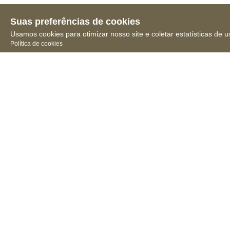
Suas preferências de cookies
Usamos cookies para otimizar nosso site e coletar estatísticas de u
Política de cookies
Receba novidades, notícias
e muita informação
Conselho 
Regional de 
Farmácia do 
Rio Grande 
do Norte