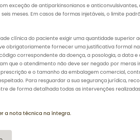
com exceção de antiparkinsonianos e anticonvulsivantes
 seis meses. Em casos de formas injetáveis, o limite padr
de clínica do paciente exigir uma quantidade superior a
eve obrigatoriamente fornecer uma justificativa formal n
 código correspondente da doença, a posologia, a data e a
çam que o atendimento não deve ser negado por meras i
 prescrição e o tamanho da embalagem comercial, conta
 respeitado. Para resguardar a sua segurança jurídica, r
tre de forma detalhada todas as intervenções realizada
er a nota técnica na íntegra.
o