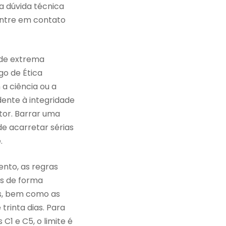
a dúvida técnica
entre em contato
 de extrema
go de Ética
a ciência ou a
dente à integridade
tor. Barrar uma
e acarretar sérias
.
nto, as regras
as de forma
es, bem como as
trinta dias. Para
 C1 e C5, o limite é