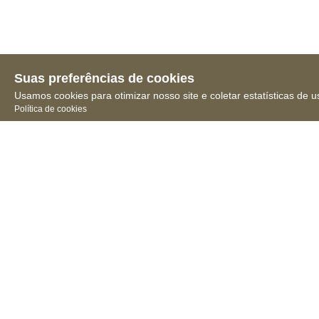
Suas preferências de cookies
Usamos cookies para otimizar nosso site e coletar estatísticas de u
Política de cookies
Receba novidades, notícias
e muita informação
Conselho 
Regional de 